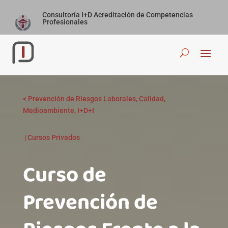
Consultoría I+D Acreditación de Competencias
Profesionales
<
Prevención de Riesgos Laborales, Calidad,
Medioambiente, I+D+I
|
Cursos Privados
Curso de
Prevención de