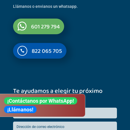
Llámanos o envianos un whatsapp.
601 279 794
822 065 705

Te ayudamos a elegir tu próximo
curso
¡Contáctanos por WhatsApp!
¡Llámanos!