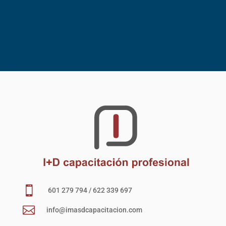

601 279 794 / 622 339 697

info@imasdcapacitacion.com