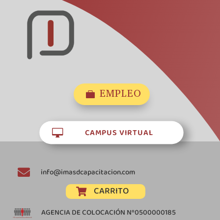
EMPLEO

CAMPUS VIRTUAL


info@imasdcapacitacion.com
CARRITO

AGENCIA DE COLOCACIÓN Nº0500000185