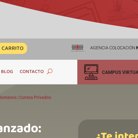
CARRITO
AGENCIA COLOCACIÓN
N
BLOG
CONTACTO
CAMPUS VIRTU
 Humanos
|
Cursos Privados
anzado:
¿Te inte