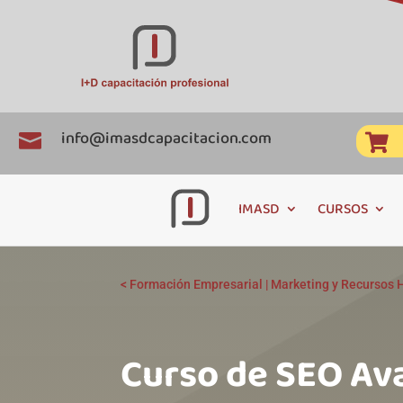
info@imasdcapacitacion.com


IMASD
CURSOS
<
Formación Empresarial
|
Marketing y Recursos
Curso de SEO Av