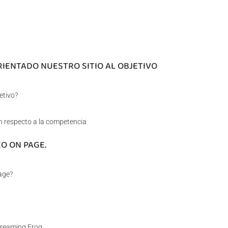
RIENTADO NUESTRO SITIO AL OBJETIVO
etivo?
n respecto a la competencia
EO ON PAGE.
age?
creaming Frog