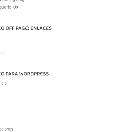
Usuario- UX
EO OFF PAGE: ENLACES
es
SEO PARA WORDPRESS
icial
ipciones