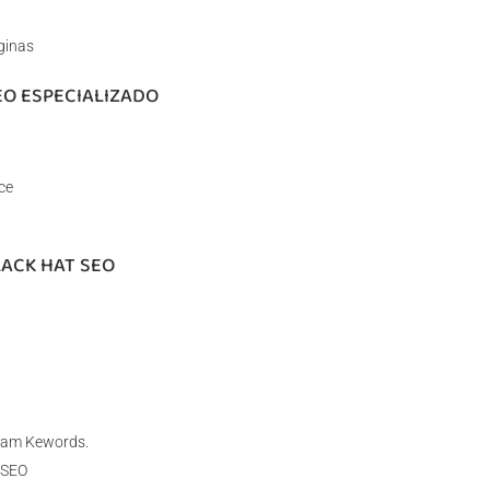
ginas
EO ESPECIALIZADO
ce
LACK HAT SEO
spam Kewords.
 SEO