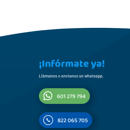
¡Infórmate ya!
Llámanos o envianos un whatsapp.
601 279 794
822 065 705
