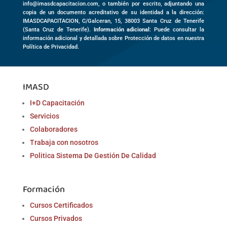
info@imasdcapacitacion.com, o también por escrito, adjuntando una
copia de un documento acreditativo de su identidad a la dirección:
IMASDCAPACITACION,
C/Galceran, 15
,
38003
Santa Cruz de Tenerife
(
Santa Cruz de Tenerife)
.
Información adicional
: Puede consultar la
información adicional y detallada sobre Protección de datos en nuestra
Política de Privacidad.
IMASD
I+D Capacitación
Servicios
Colaboradores
Trabaja con nosotros
Politica Sistema De Gestión De Calidad
Formación
Cursos Certificados
Cursos Privados