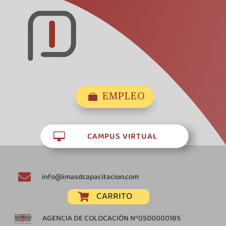
EMPLEO

CAMPUS VIRTUAL


info@imasdcapacitacion.com
CARRITO

AGENCIA DE COLOCACIÓN Nº0500000185