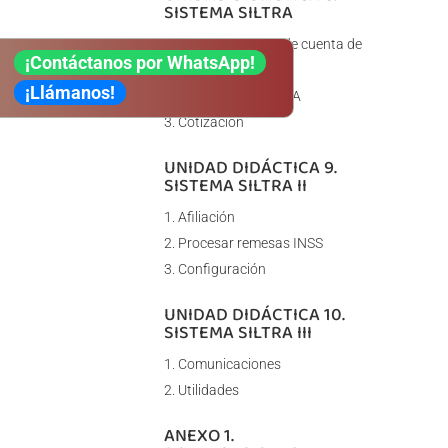
SISTEMA SILTRA
Asignar Códigos de cuenta de
¡Contáctanos por WhatsApp!
cotización
¡Llámanos!
Escritorio de SILTRA
Cotización
UNIDAD DIDÁCTICA 9.
SISTEMA SILTRA II
Afiliación
Procesar remesas INSS
Configuración
UNIDAD DIDÁCTICA 10.
SISTEMA SILTRA III
Comunicaciones
Utilidades
ANEXO 1.