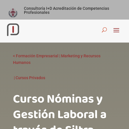
Consultoría I+D Acreditación de Competencias
Profesionales
<
Formación Empresarial
|
Marketing y Recursos
Humanos
|
Cursos Privados
Curso Nóminas y
Gestión Laboral a