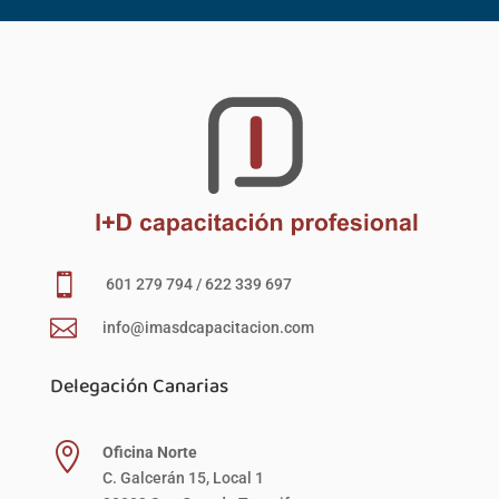

601 279 794 / 622 339 697

info@imasdcapacitacion.com
Delegación Canarias

Oficina Norte
C. Galcerán 15, Local 1