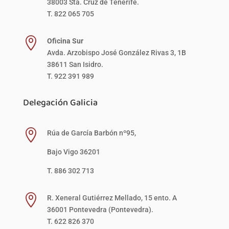
38003 Sta. Cruz de Tenerife.
T. 822 065 705

Oficina Sur
Avda. Arzobispo José González Rivas 3, 1B
38611 San Isidro.
T. 922 391 989
Delegación Galicia

Rúa de García Barbón nº95,
Bajo Vigo 36201
T. 886 302 713

R. Xeneral Gutiérrez Mellado, 15 ento. A
36001 Pontevedra (Pontevedra).
T. 622 826 370