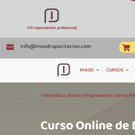
info@imasdcapacitacion.com


IMASD
CURSOS
<
Informática, Diseño y Programación
|
Cursos Pr
Curso Online de