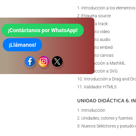
Introducción a los elementos
Etiqueta source
Etiqueta track
¡Contáctanos por WhatsApp!
Elemento video
Elemento audio
¡Llámanos!
Elemento embed
Elemento canvas
Introducción a MathML
Introducción a SVG
Introducción a Drag and Dr
Validador HTML5
UNIDAD DIDÁCTICA 6. 
Introducción
Unidades, colores y fuentes
Nuevos Selectores y pseudo-