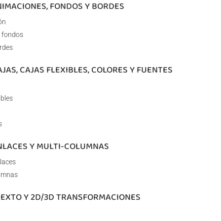
ANIMACIONES, FONDOS Y BORDES
ón
 fondos
rdes
AJAS, CAJAS FLEXIBLES, COLORES Y FUENTES
ibles
s
ENLACES Y MULTI-COLUMNAS
laces
lumnas
 TEXTO Y 2D/3D TRANSFORMACIONES