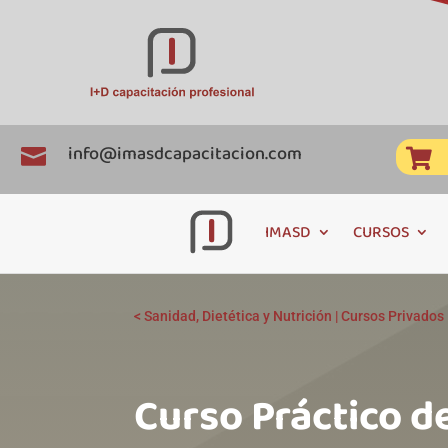
info@imasdcapacitacion.com


IMASD
CURSOS
<
Sanidad, Dietética y Nutrición
|
Cursos Privados
Curso Práctico d