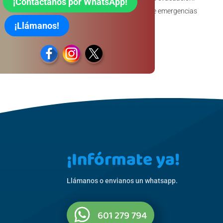
¡Contáctanos por WhatsApp!
Plan de emergencias
¡Llámanos!
¡Infórmate ya!
Llámanos o envianos un whatsapp.
601 279 794