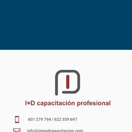

601 279 794 / 622 339 697

info@imasdcapacitacion.com