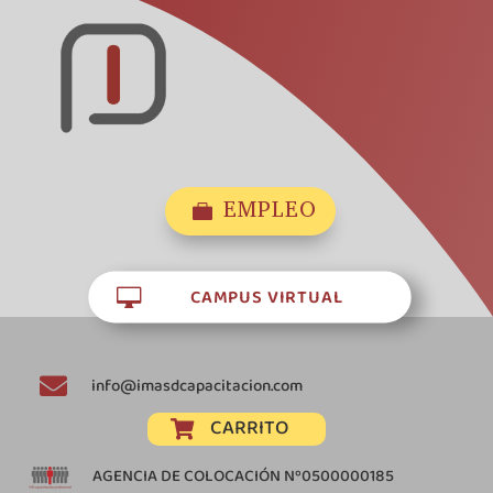
EMPLEO

CAMPUS VIRTUAL


info@imasdcapacitacion.com
CARRITO

AGENCIA DE COLOCACIÓN Nº0500000185