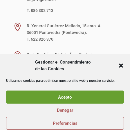
T. 886 302 713

R. Xeneral Gutiérrez Mellado, 15 ento. A
36001 Pontevedra (Pontevedra).
T. 622 826 370

R. de Fontiñas, Edificio Área Central,
1ª Planta, Local 27-D (zona verde)
Gestionar el Consentimiento
15707 Santiago de Compostela (A Coruña).
de las Cookies
T. 622 867 621
Utilizamos cookies para optimizar nuestro sitio web y nuestro servicio.
© I+D Capacitación Profesional
Acepto
Denegar
Preferencias

