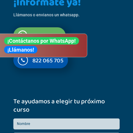
¡Infórmate ya!
Llámanos o envianos un whatsapp.
601 279 794
¡Contáctanos por WhatsApp!
¡Llámanos!
822 065 705

Te ayudamos a elegir tu próximo
curso