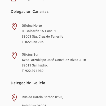
Delegación Canarias

Oficina Norte
C. Galcerán 15, Local 1
38003 Sta. Cruz de Tenerife.
T. 822 065 705

Oficina Sur
Avda. Arzobispo José González Rivas 3, 1B
38611 San Isidro.
T. 922 391 989
Delegación Galicia

Rúa de García Barbón nº95,
Bajo Vigo 36201