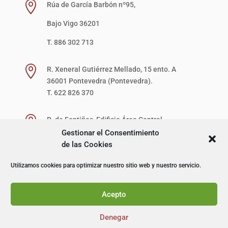

Rúa de García Barbón nº95,
Bajo Vigo 36201
T. 886 302 713

R. Xeneral Gutiérrez Mellado, 15 ento. A
36001 Pontevedra (Pontevedra).
T. 622 826 370

R. de Fontiñas, Edificio Área Central,
1ª Planta, Local 27-D (zona verde)
Gestionar el Consentimiento
15707 Santiago de Compostela (A Coruña).
de las Cookies
T. 622 867 621
Utilizamos cookies para optimizar nuestro sitio web y nuestro servicio.
© I+D Capacitación Profesional
Acepto
Denegar