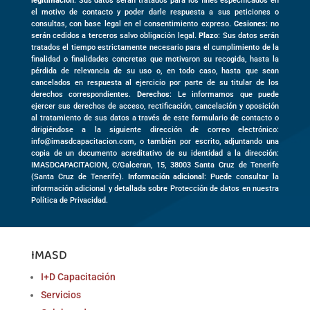
legitimación
: Sus datos serán tratados para los fines especificados en
el motivo de contacto y poder darle respuesta a sus peticiones o
consultas, con base legal en el consentimiento expreso.
Cesiones
: no
serán cedidos a terceros salvo obligación legal.
Plazo
: Sus datos serán
tratados el tiempo estrictamente necesario para el cumplimiento de la
finalidad o finalidades concretas que motivaron su recogida, hasta la
pérdida de relevancia de su uso o, en todo caso, hasta que sean
cancelados en respuesta al ejercicio por parte de su titular de los
derechos correspondientes.
Derechos
: Le informamos que puede
ejercer sus derechos de acceso, rectificación, cancelación y oposición
al tratamiento de sus datos a través de este formulario de contacto o
dirigiéndose a la siguiente dirección de correo electrónico:
info@imasdcapacitacion.com, o también por escrito, adjuntando una
copia de un documento acreditativo de su identidad a la dirección:
IMASDCAPACITACION,
C/Galceran, 15
,
38003
Santa Cruz de Tenerife
(
Santa Cruz de Tenerife)
.
Información adicional
: Puede consultar la
información adicional y detallada sobre Protección de datos en nuestra
Política de Privacidad.
IMASD
I+D Capacitación
Servicios