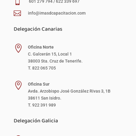

601 279 794 / 622 339 697

info@imasdcapacitacion.com
Delegación Canarias

Oficina Norte
C. Galcerán 15, Local 1
38003 Sta. Cruz de Tenerife.
T. 822 065 705

Oficina Sur
Avda. Arzobispo José González Rivas 3, 1B
38611 San Isidro.
T. 922 391 989
Delegación Galicia