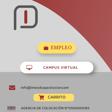
EMPLEO

CAMPUS VIRTUAL


info@imasdcapacitacion.com
CARRITO

AGENCIA DE COLOCACIÓN Nº0500000185