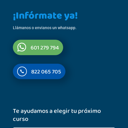
¡Infórmate ya!
Llámanos o envianos un whatsapp.
601 279 794
822 065 705

Te ayudamos a elegir tu próximo
curso