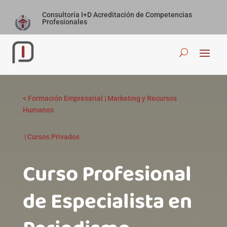
Consultoría I+D Acreditación de Competencias
Profesionales
<
Formación Empresarial
|
Marketing y Recursos
Humanos
|
Cursos Privados
Curso Profesional
de Especialista en