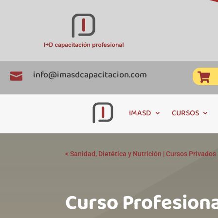
info@imasdcapacitacion.com


IMASD
CURSOS
<
Sanidad, Dietética y Nutrición
|
Cursos Privados
Curso Profesiona