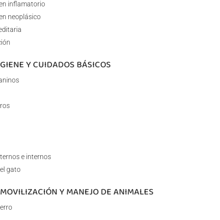
en inflamatorio
en neoplásico
ditaria
ción
IGIENE Y CUIDADOS BÁSICOS
caninos
rros
ternos e internos
el gato
NMOVILIZACIÓN Y MANEJO DE ANIMALES
erro