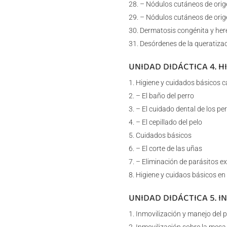
– Nódulos cutáneos de orig
– Nódulos cutáneos de orig
Dermatosis congénita y here
Desórdenes de la queratiza
UNIDAD DIDÁCTICA 4. H
Higiene y cuidados básicos 
– El baño del perro
– El cuidado dental de los pe
– El cepillado del pelo
Cuidados básicos
– El corte de las uñas
– Eliminación de parásitos ex
Higiene y cuidaos básicos en 
UNIDAD DIDÁCTICA 5. I
Inmovilización y manejo del p