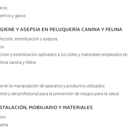
atos
perros y gatos
IGIENE Y ASEPSIA EN PELUQUERÍA CANINA Y FELINA
ección, esterilización y asepsia
os
ción y esterilización aplicados a los útiles y materiales empleados en
ética canina y felina
e en la manipulación de aparatos y productos utilizados
ente y del profesional para la prevención de riesgos para la salud
NSTALACIÓN, MOBILIARIO Y MATERIALES
tico
uería