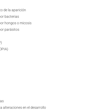
o de la aparición
or bacterias
or hongos o micosis
or parásitos
P)
TOPIA)
ías
 alteraciones en el desarrollo