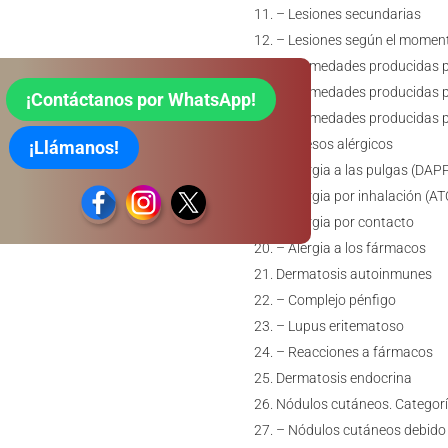
– Lesiones secundarias
– Lesiones según el moment
Enfermedades producidas p
Enfermedades producidas p
¡Contáctanos por WhatsApp!
Enfermedades producidas p
Procesos alérgicos
¡Llámanos!
– Alergia a las pulgas (DAP
– Alergia por inhalación (A
– Alergia por contacto
– Alergia a los fármacos
Dermatosis autoinmunes
– Complejo pénfigo
– Lupus eritematoso
– Reacciones a fármacos
Dermatosis endocrina
Nódulos cutáneos. Categor
– Nódulos cutáneos debido a