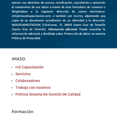
ejercer sus derechos de acceso, rectificación, cancelación y oposición
al tratamiento de sus datos a través de este formulario de contacto o
dirigiéndose a la siguiente dirección de correo electrónico:
info@imasdcapacitacion.com, o también por escrito, adjuntando una
copia de un documento acreditativo de su identidad a la dirección:
IMASDCAPACITACION,
C/Galceran, 15
,
38003
Santa Cruz de Tenerife
(
Santa Cruz de Tenerife)
.
Información adicional
: Puede consultar la
información adicional y detallada sobre Protección de datos en nuestra
Política de Privacidad.
IMASD
I+D Capacitación
Servicios
Colaboradores
Trabaja con nosotros
Politica Sistema De Gestión De Calidad
Formación