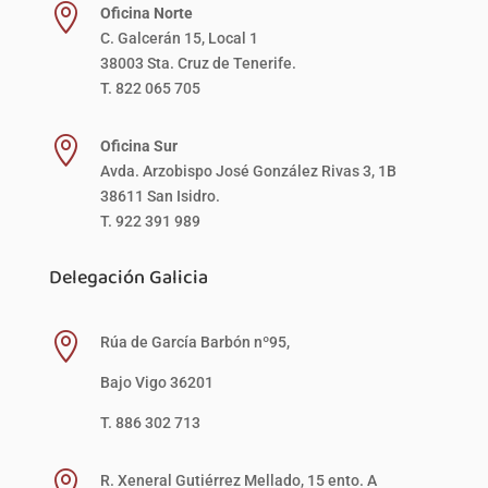

Oficina Norte
C. Galcerán 15, Local 1
38003 Sta. Cruz de Tenerife.
T. 822 065 705

Oficina Sur
Avda. Arzobispo José González Rivas 3, 1B
38611 San Isidro.
T. 922 391 989
Delegación Galicia

Rúa de García Barbón nº95,
Bajo Vigo 36201
T. 886 302 713

R. Xeneral Gutiérrez Mellado, 15 ento. A