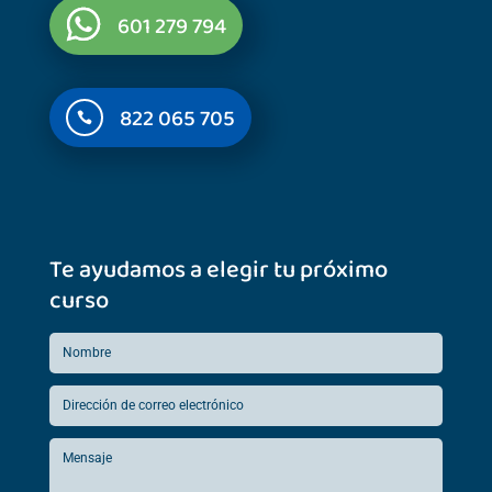
601 279 794
822 065 705

Te ayudamos a elegir tu próximo
curso