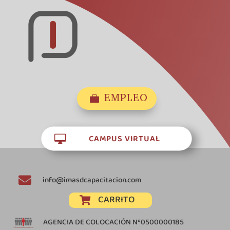
EMPLEO

CAMPUS VIRTUAL


info@imasdcapacitacion.com
CARRITO

AGENCIA DE COLOCACIÓN Nº0500000185