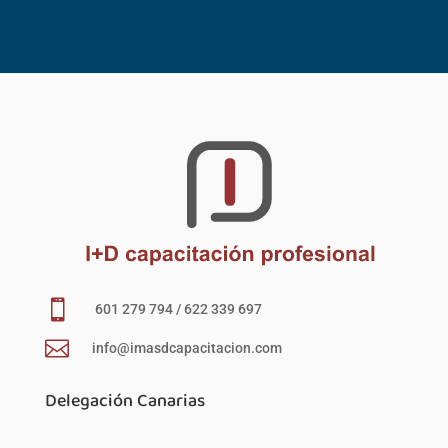

601 279 794 / 622 339 697

info@imasdcapacitacion.com
Delegación Canarias