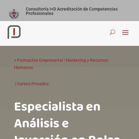
Consultoría I+D Acreditación de Competencias
Profesionales
<
Formación Empresarial
|
Marketing y Recursos
Humanos
|
Cursos Privados
Especialista en
Análisis e