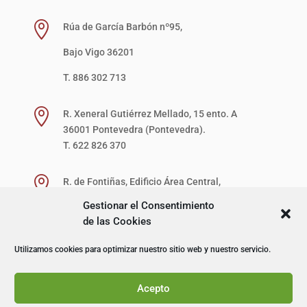

Rúa de García Barbón nº95,
Bajo Vigo 36201
T. 886 302 713

R. Xeneral Gutiérrez Mellado, 15 ento. A
36001 Pontevedra (Pontevedra).
T. 622 826 370

R. de Fontiñas, Edificio Área Central,
1ª Planta, Local 27-D (zona verde)
Gestionar el Consentimiento
15707 Santiago de Compostela (A Coruña).
de las Cookies
T. 622 867 621
Utilizamos cookies para optimizar nuestro sitio web y nuestro servicio.
© I+D Capacitación Profesional
Acepto