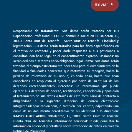
Enviar
Responsable de tratamiento
: Sus datos serán tratados por I+D
Capacitación Profesional SXXI, SL domicilio social en
C. Galceran, 15,
38003
Santa Cruz de Tenerife -
Santa Cruz de Tenerife
.
Finalidad y
legitimación
: Sus datos serán tratados para los fines especificados en
el motivo de contacto y poder darle respuesta a sus peticiones o
consultas, con base legal en el consentimiento expreso.
Cesiones
: no
serán cedidos a terceros salvo obligación legal.
Plazo
: Sus datos serán
tratados el tiempo estrictamente necesario para el cumplimiento de la
finalidad o finalidades concretas que motivaron su recogida, hasta la
pérdida de relevancia de su uso o, en todo caso, hasta que sean
cancelados en respuesta al ejercicio por parte de su titular de los
derechos correspondientes.
Derechos
: Le informamos que puede
ejercer sus derechos de acceso, rectificación, cancelación y oposición
al tratamiento de sus datos a través de este formulario de contacto o
dirigiéndose a la siguiente dirección de correo electrónico:
info@imasdcapacitacion.com, o también por escrito, adjuntando una
copia de un documento acreditativo de su identidad a la dirección:
IMASDCAPACITACION,
C/Galceran, 15
,
38003
Santa Cruz de Tenerife
(
Santa Cruz de Tenerife)
.
Información adicional
: Puede consultar la
información adicional y detallada sobre Protección de datos en nuestra
Política de Privacidad.