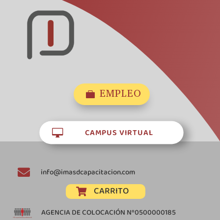
EMPLEO

CAMPUS VIRTUAL


info@imasdcapacitacion.com
CARRITO

AGENCIA DE COLOCACIÓN Nº0500000185