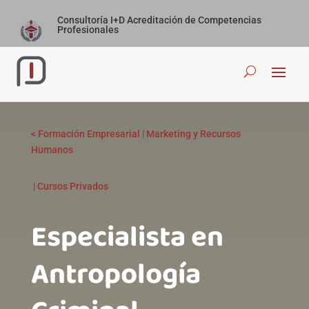
Consultoría I+D Acreditación de Competencias
Profesionales
<
Formación Empresarial
|
Marketing y Recursos
Humanos
|
Cursos Privados
Especialista en
Antropología