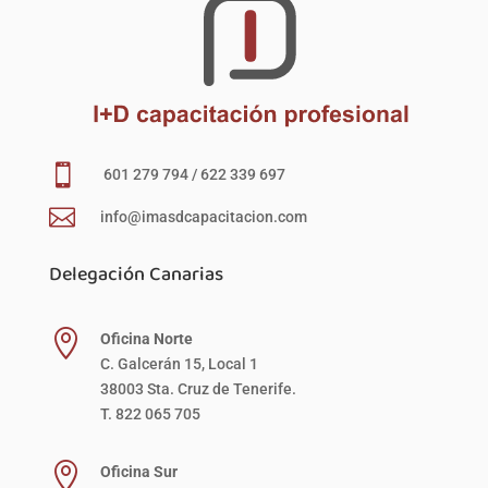

601 279 794 / 622 339 697

info@imasdcapacitacion.com
Delegación Canarias

Oficina Norte
C. Galcerán 15, Local 1
38003 Sta. Cruz de Tenerife.
T. 822 065 705

Oficina Sur