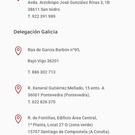
Avda. Arzobispo José González Rivas 3, 1B
38611 San Isidro.
T. 922 391 989
Delegación Galicia

Rúa de García Barbón nº95,
Bajo Vigo 36201
T. 886 302 713

R. Xeneral Gutiérrez Mellado, 15 ento. A
36001 Pontevedra (Pontevedra).
T. 622 826 370

R. de Fontiñas, Edificio Área Central,
1ª Planta, Local 27-D (zona verde)
15707 Santiago de Compostela (A Coruña).