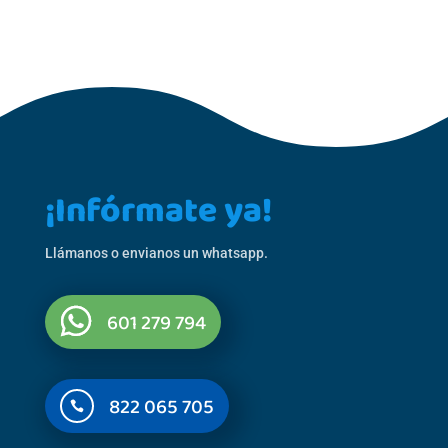
¡Infórmate ya!
Llámanos o envianos un whatsapp.
601 279 794
822 065 705
