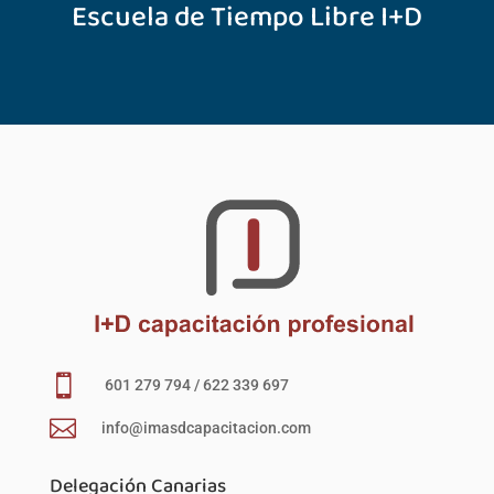
Escuela de Tiempo Libre I+D

601 279 794 / 622 339 697

info@imasdcapacitacion.com
Delegación Canarias