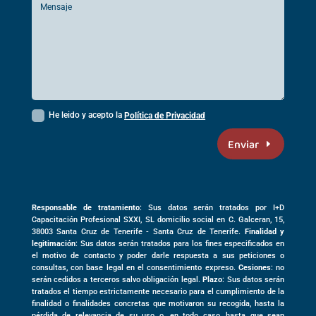
He leido y acepto la
Política de Privacidad
Enviar
Responsable de tratamiento
: Sus datos serán tratados por I+D
Capacitación Profesional SXXI, SL domicilio social en
C. Galceran, 15,
38003
Santa Cruz de Tenerife -
Santa Cruz de Tenerife
.
Finalidad y
legitimación
: Sus datos serán tratados para los fines especificados en
el motivo de contacto y poder darle respuesta a sus peticiones o
consultas, con base legal en el consentimiento expreso.
Cesiones
: no
serán cedidos a terceros salvo obligación legal.
Plazo
: Sus datos serán
tratados el tiempo estrictamente necesario para el cumplimiento de la
finalidad o finalidades concretas que motivaron su recogida, hasta la
pérdida de relevancia de su uso o, en todo caso, hasta que sean