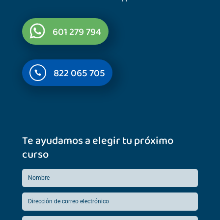
601 279 794
822 065 705

Te ayudamos a elegir tu próximo
curso