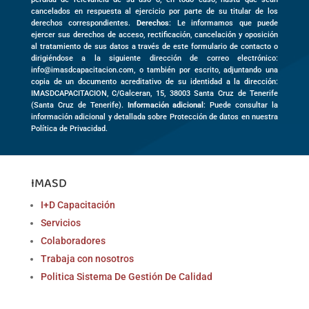
cancelados en respuesta al ejercicio por parte de su titular de los
derechos correspondientes.
Derechos
: Le informamos que puede
ejercer sus derechos de acceso, rectificación, cancelación y oposición
al tratamiento de sus datos a través de este formulario de contacto o
dirigiéndose a la siguiente dirección de correo electrónico:
info@imasdcapacitacion.com, o también por escrito, adjuntando una
copia de un documento acreditativo de su identidad a la dirección:
IMASDCAPACITACION,
C/Galceran, 15
,
38003
Santa Cruz de Tenerife
(
Santa Cruz de Tenerife)
.
Información adicional
: Puede consultar la
información adicional y detallada sobre Protección de datos en nuestra
Política de Privacidad.
IMASD
I+D Capacitación
Servicios
Colaboradores
Trabaja con nosotros
Politica Sistema De Gestión De Calidad