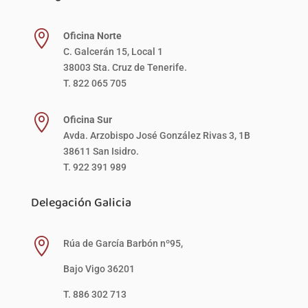

Oficina Norte
C. Galcerán 15, Local 1
38003 Sta. Cruz de Tenerife.
T. 822 065 705

Oficina Sur
Avda. Arzobispo José González Rivas 3, 1B
38611 San Isidro.
T. 922 391 989
Delegación Galicia

Rúa de García Barbón nº95,
Bajo Vigo 36201
T. 886 302 713