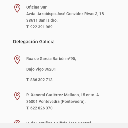

Oficina Sur
Avda. Arzobispo José González Rivas 3, 1B
38611 San Isidro.
T. 922 391 989
Delegación Galicia

Rúa de García Barbón nº95,
Bajo Vigo 36201
T. 886 302 713

R. Xeneral Gutiérrez Mellado, 15 ento. A
36001 Pontevedra (Pontevedra).
T. 622 826 370

R. de Fontiñas, Edificio Área Central,