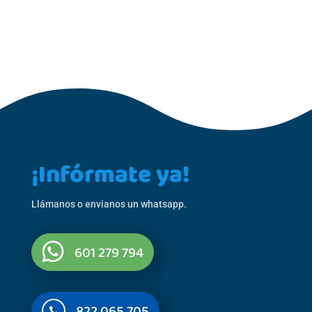
¡Infórmate ya!
Llámanos o envianos un whatsapp.
601 279 794
822 065 705
