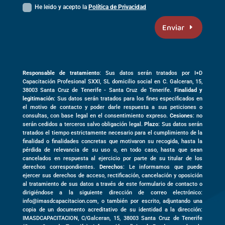
He leido y acepto la
Política de Privacidad
Enviar
Responsable de tratamiento
: Sus datos serán tratados por I+D
Capacitación Profesional SXXI, SL domicilio social en
C. Galceran, 15,
38003
Santa Cruz de Tenerife -
Santa Cruz de Tenerife
.
Finalidad y
legitimación
: Sus datos serán tratados para los fines especificados en
el motivo de contacto y poder darle respuesta a sus peticiones o
consultas, con base legal en el consentimiento expreso.
Cesiones
: no
serán cedidos a terceros salvo obligación legal.
Plazo
: Sus datos serán
tratados el tiempo estrictamente necesario para el cumplimiento de la
finalidad o finalidades concretas que motivaron su recogida, hasta la
pérdida de relevancia de su uso o, en todo caso, hasta que sean
cancelados en respuesta al ejercicio por parte de su titular de los
derechos correspondientes.
Derechos
: Le informamos que puede
ejercer sus derechos de acceso, rectificación, cancelación y oposición
al tratamiento de sus datos a través de este formulario de contacto o
dirigiéndose a la siguiente dirección de correo electrónico:
info@imasdcapacitacion.com, o también por escrito, adjuntando una
copia de un documento acreditativo de su identidad a la dirección:
IMASDCAPACITACION,
C/Galceran, 15
,
38003
Santa Cruz de Tenerife