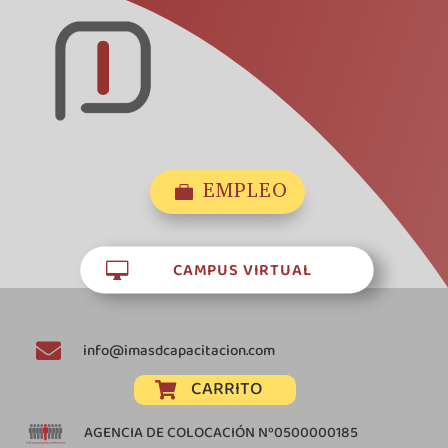
EMPLEO

CAMPUS VIRTUAL


info@imasdcapacitacion.com
CARRITO

AGENCIA DE COLOCACIÓN Nº0500000185