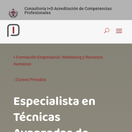
Consultoría I+D Acreditación de Competencias
Profesionales
<
Formación Empresarial
|
Marketing y Recursos
Humanos
|
Cursos Privados
Especialista en
Técnicas