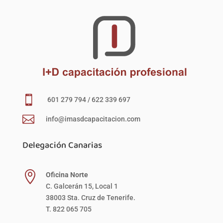

601 279 794 / 622 339 697

info@imasdcapacitacion.com
Delegación Canarias

Oficina Norte
C. Galcerán 15, Local 1
38003 Sta. Cruz de Tenerife.
T. 822 065 705