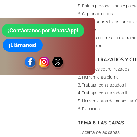
Paleta personalizada y pale
Copiar atributos
Degradados y transparencia
¡Contáctanos por WhatsApp!
Motivos
Volver a colorear la ilustració
¡Llámanos!
Ejercicios
TEMA 7. TRAZADOS Y CU
Nociones sobre trazados
Herramienta pluma
Trabajar con trazados I
Trabajar con trazados II
Herramientas de manipulació
Ejercicios
TEMA 8. LAS CAPAS
Acerca de las capas