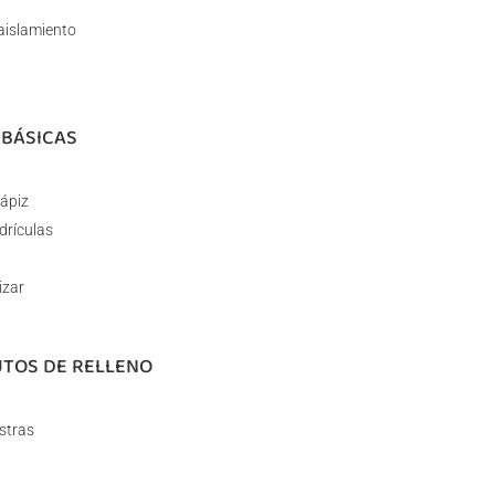
aislamiento
 BÁSICAS
lápiz
drículas
izar
UTOS DE RELLENO
stras