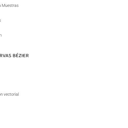
ta Muestras
s
n
RVAS BÉZIER
n vectorial