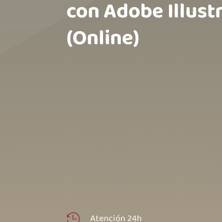
con Adobe Illust
(Online) ‎ ‎ ‎ ‎ ‎ ‎ ‎ ‎ ‎ ‎ ‎ ‎ ‎ ‎ ‎ ‎ ‎ ‎ ‎
Atención 24h
