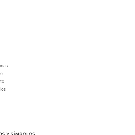
mnas
to
xto
ilos
LOS Y SÍMBOLOS