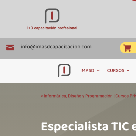
info@imasdcapacitacion.com


IMASD
CURSOS
<
Informática, Diseño y Programación
|
Cursos Pr
Especialista TIC