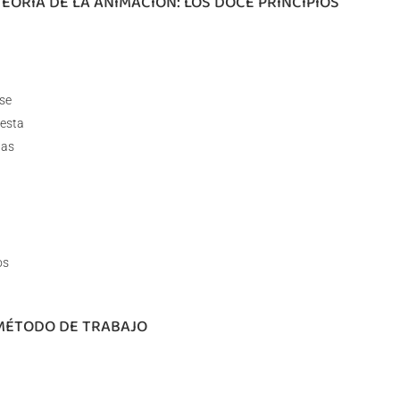
TEORÍA DE LA ANIMACIÓN: LOS DOCE PRINCIPIOS
ose
esta
tas
os
 MÉTODO DE TRABAJO