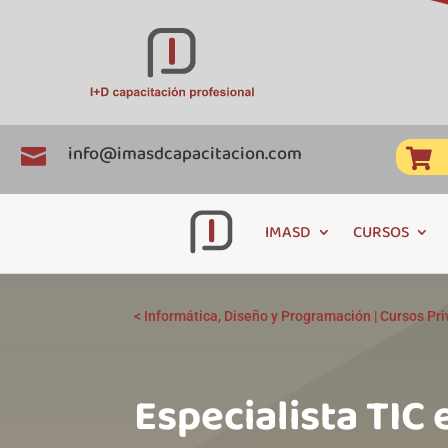
info@imasdcapacitacion.com


IMASD
CURSOS
<
Informática, Diseño y Programación
|
Cursos Pr
Especialista TIC 