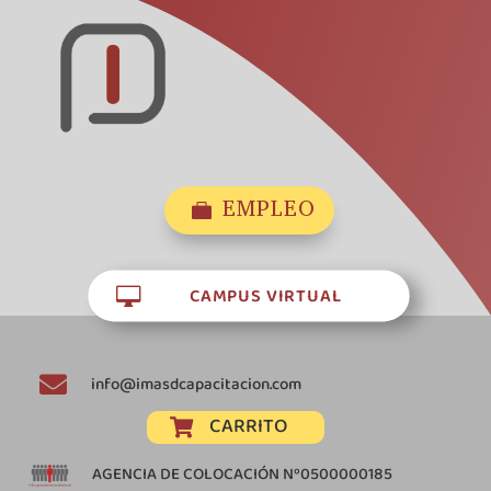
EMPLEO

CAMPUS VIRTUAL


info@imasdcapacitacion.com
CARRITO

AGENCIA DE COLOCACIÓN Nº0500000185