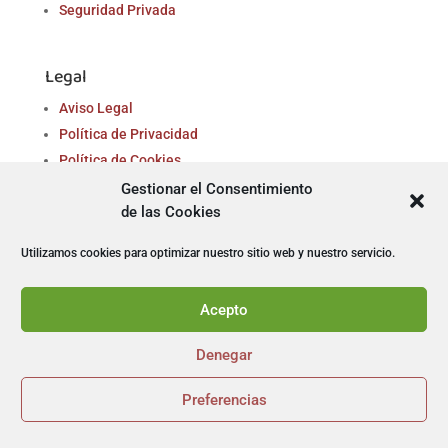
Seguridad Privada
Legal
Aviso Legal
Política de Privacidad
Política de Cookies
Términos y Condiciones
Gestionar el Consentimiento
de las Cookies
Prevención del Tratamiento del Acoso Laboral y
Sexual en el Trabajo
Utilizamos cookies para optimizar nuestro sitio web y nuestro servicio.
Transparencia
Acepto
Preguntas
Denegar
frecuentes
Preferencias

