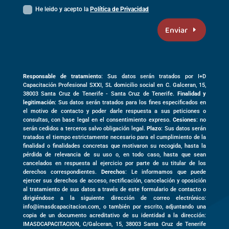
He leido y acepto la
Política de Privacidad
Enviar
Responsable de tratamiento
: Sus datos serán tratados por I+D
Capacitación Profesional SXXI, SL domicilio social en
C. Galceran, 15,
38003
Santa Cruz de Tenerife -
Santa Cruz de Tenerife
.
Finalidad y
legitimación
: Sus datos serán tratados para los fines especificados en
el motivo de contacto y poder darle respuesta a sus peticiones o
consultas, con base legal en el consentimiento expreso.
Cesiones
: no
serán cedidos a terceros salvo obligación legal.
Plazo
: Sus datos serán
tratados el tiempo estrictamente necesario para el cumplimiento de la
finalidad o finalidades concretas que motivaron su recogida, hasta la
pérdida de relevancia de su uso o, en todo caso, hasta que sean
cancelados en respuesta al ejercicio por parte de su titular de los
derechos correspondientes.
Derechos
: Le informamos que puede
ejercer sus derechos de acceso, rectificación, cancelación y oposición
al tratamiento de sus datos a través de este formulario de contacto o
dirigiéndose a la siguiente dirección de correo electrónico:
info@imasdcapacitacion.com, o también por escrito, adjuntando una
copia de un documento acreditativo de su identidad a la dirección:
IMASDCAPACITACION,
C/Galceran, 15
,
38003
Santa Cruz de Tenerife