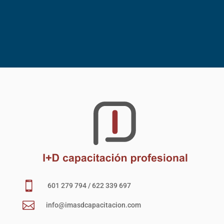

601 279 794 / 622 339 697

info@imasdcapacitacion.com