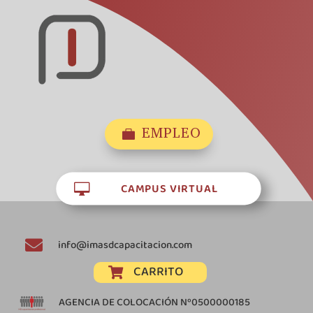
EMPLEO

CAMPUS VIRTUAL


info@imasdcapacitacion.com
CARRITO

AGENCIA DE COLOCACIÓN Nº0500000185