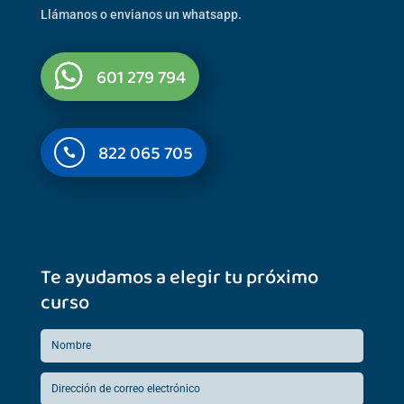
Llámanos o envianos un whatsapp.
601 279 794
822 065 705

Te ayudamos a elegir tu próximo
curso