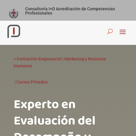
Consultoría I+D Acreditación de Competencias
Profesionales
<
Formación Empresarial
|
Marketing y Recursos
Humanos
|
Cursos Privados
Experto en
Evaluación del