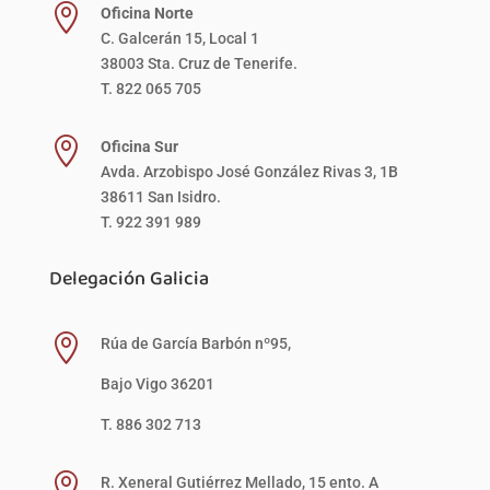

Oficina Norte
C. Galcerán 15, Local 1
38003 Sta. Cruz de Tenerife.
T. 822 065 705

Oficina Sur
Avda. Arzobispo José González Rivas 3, 1B
38611 San Isidro.
T. 922 391 989
Delegación Galicia

Rúa de García Barbón nº95,
Bajo Vigo 36201
T. 886 302 713

R. Xeneral Gutiérrez Mellado, 15 ento. A