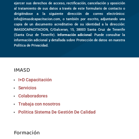
ejercer sus derechos de acceso, rectificación, cancelación y oposición
al tratamiento de sus datos a través de este formulario de contacto o
dirigiéndose a la siguiente dirección de correo electrónico:
info@imasdcapacitacion.com, o también por escrito, adjuntando una
copia de un documento acreditativo de su identidad a la dirección:
IMASDCAPACITACION,
C/Galceran, 15
,
38003
Santa Cruz de Tenerife
(
Santa Cruz de Tenerife)
.
Información adicional
: Puede consultar la
información adicional y detallada sobre Protección de datos en nuestra
Política de Privacidad.
IMASD
I+D Capacitación
Servicios
Colaboradores
Trabaja con nosotros
Politica Sistema De Gestión De Calidad
Formación