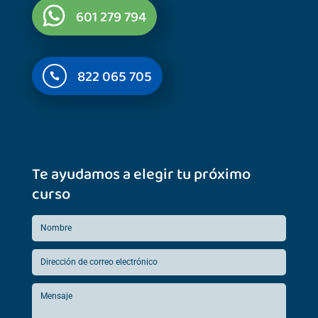
601 279 794
822 065 705

Te ayudamos a elegir tu próximo
curso