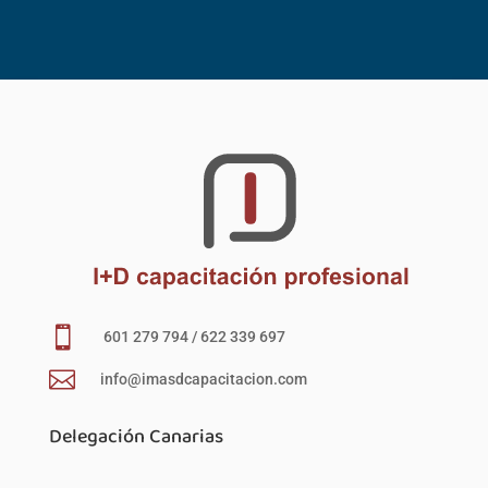

601 279 794 / 622 339 697

info@imasdcapacitacion.com
Delegación Canarias