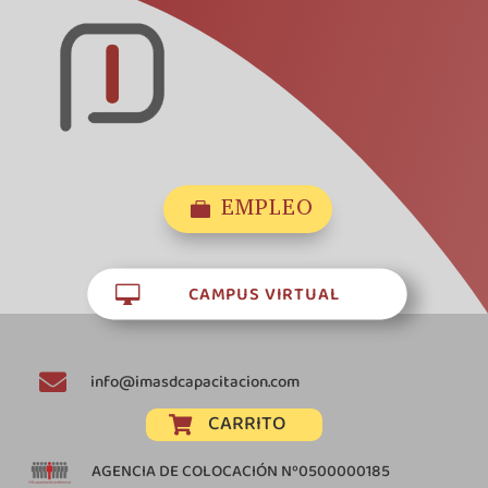
EMPLEO

CAMPUS VIRTUAL


info@imasdcapacitacion.com
CARRITO

AGENCIA DE COLOCACIÓN Nº0500000185