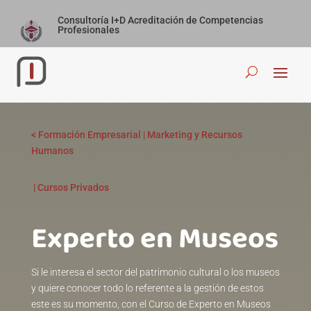
Consultoría I+D Acreditación de Competencias
Profesionales
<
Formación Empresarial
|
Marketing y Recursos
Humanos
|
Cursos Privados
Experto en Museosㅤㅤㅤㅤㅤㅤㅤㅤㅤㅤㅤㅤㅤㅤㅤㅤㅤㅤㅤㅤㅤㅤㅤㅤㅤㅤㅤㅤㅤㅤㅤㅤㅤㅤ
Si le interesa el sector del patrimonio cultural o los museos
y quiere conocer todo lo referente a la gestión de estos
este es su momento, con el Curso de Experto en Museos