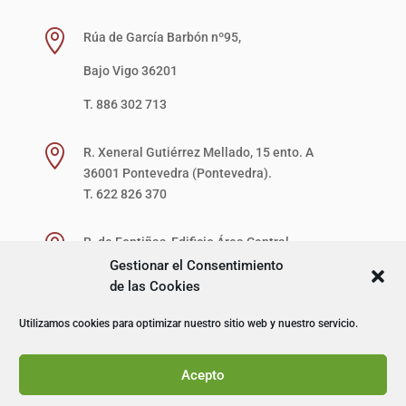

Rúa de García Barbón nº95,
Bajo Vigo 36201
T. 886 302 713

R. Xeneral Gutiérrez Mellado, 15 ento. A
36001 Pontevedra (Pontevedra).
T. 622 826 370

R. de Fontiñas, Edificio Área Central,
1ª Planta, Local 27-D (zona verde)
Gestionar el Consentimiento
15707 Santiago de Compostela (A Coruña).
de las Cookies
T. 622 867 621
Utilizamos cookies para optimizar nuestro sitio web y nuestro servicio.
© I+D Capacitación Profesional
Acepto