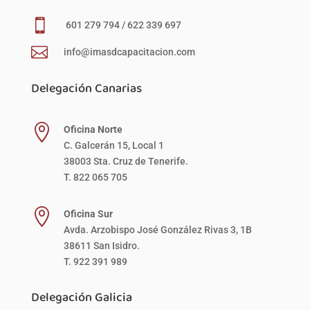

601 279 794 / 622 339 697

info@imasdcapacitacion.com
Delegación Canarias

Oficina Norte
C. Galcerán 15, Local 1
38003 Sta. Cruz de Tenerife.
T. 822 065 705

Oficina Sur
Avda. Arzobispo José González Rivas 3, 1B
38611 San Isidro.
T. 922 391 989
Delegación Galicia