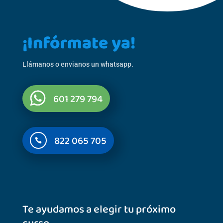
¡Infórmate ya!
Llámanos o envianos un whatsapp.
601 279 794
822 065 705

Te ayudamos a elegir tu próximo
curso