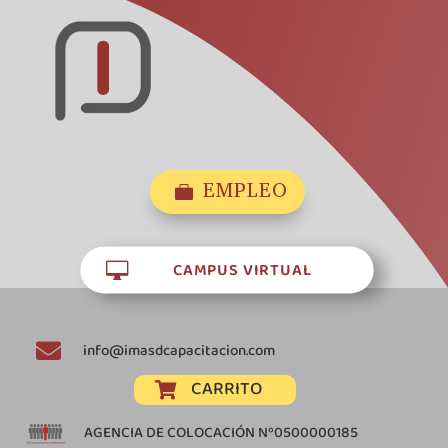
EMPLEO

CAMPUS VIRTUAL


info@imasdcapacitacion.com
CARRITO

AGENCIA DE COLOCACIÓN Nº0500000185