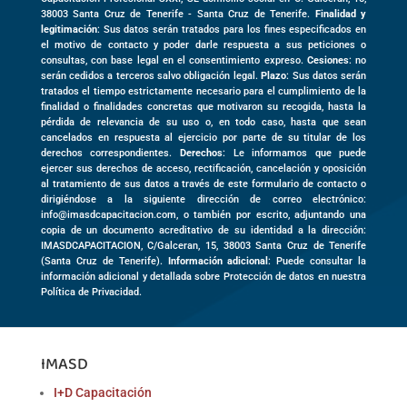
38003
Santa Cruz de Tenerife -
Santa Cruz de Tenerife
.
Finalidad y
legitimación
: Sus datos serán tratados para los fines especificados en
el motivo de contacto y poder darle respuesta a sus peticiones o
consultas, con base legal en el consentimiento expreso.
Cesiones
: no
serán cedidos a terceros salvo obligación legal.
Plazo
: Sus datos serán
tratados el tiempo estrictamente necesario para el cumplimiento de la
finalidad o finalidades concretas que motivaron su recogida, hasta la
pérdida de relevancia de su uso o, en todo caso, hasta que sean
cancelados en respuesta al ejercicio por parte de su titular de los
derechos correspondientes.
Derechos
: Le informamos que puede
ejercer sus derechos de acceso, rectificación, cancelación y oposición
al tratamiento de sus datos a través de este formulario de contacto o
dirigiéndose a la siguiente dirección de correo electrónico:
info@imasdcapacitacion.com, o también por escrito, adjuntando una
copia de un documento acreditativo de su identidad a la dirección:
IMASDCAPACITACION,
C/Galceran, 15
,
38003
Santa Cruz de Tenerife
(
Santa Cruz de Tenerife)
.
Información adicional
: Puede consultar la
información adicional y detallada sobre Protección de datos en nuestra
Política de Privacidad.
IMASD
I+D Capacitación