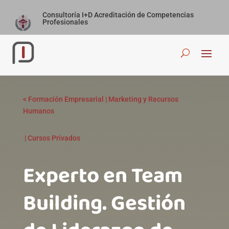
Consultoría I+D Acreditación de Competencias
Profesionales
<
Formación Empresarial
|
Marketing y Recursos
Humanos
|
Cursos Privados
Experto en Team
Building. Gestión