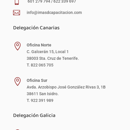

601 279 794 / 622 339 697

info@imasdcapacitacion.com
Delegación Canarias

Oficina Norte
C. Galcerán 15, Local 1
38003 Sta. Cruz de Tenerife.
T. 822 065 705

Oficina Sur
Avda. Arzobispo José González Rivas 3, 1B
38611 San Isidro.
T. 922 391 989
Delegación Galicia