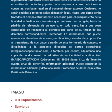
legitimación
: Sus datos serán tratados para los fines especificados en
el motivo de contacto y poder darle respuesta a sus peticiones o
consultas, con base legal en el consentimiento expreso.
Cesiones
: no
serán cedidos a terceros salvo obligación legal.
Plazo
: Sus datos serán
tratados el tiempo estrictamente necesario para el cumplimiento de la
finalidad o finalidades concretas que motivaron su recogida, hasta la
pérdida de relevancia de su uso o, en todo caso, hasta que sean
cancelados en respuesta al ejercicio por parte de su titular de los
derechos correspondientes.
Derechos
: Le informamos que puede
ejercer sus derechos de acceso, rectificación, cancelación y oposición
al tratamiento de sus datos a través de este formulario de contacto o
dirigiéndose a la siguiente dirección de correo electrónico:
info@imasdcapacitacion.com, o también por escrito, adjuntando una
copia de un documento acreditativo de su identidad a la dirección:
IMASDCAPACITACION,
C/Galceran, 15
,
38003
Santa Cruz de Tenerife
(
Santa Cruz de Tenerife)
.
Información adicional
: Puede consultar la
información adicional y detallada sobre Protección de datos en nuestra
Política de Privacidad.
IMASD
I+D Capacitación
Servicios