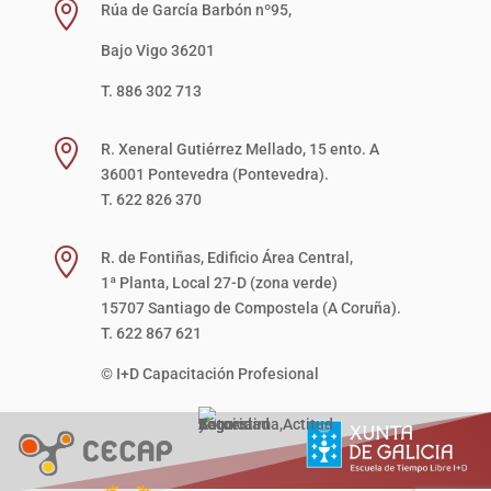

Rúa de García Barbón nº95,
Bajo Vigo 36201
T. 886 302 713

R. Xeneral Gutiérrez Mellado, 15 ento. A
36001 Pontevedra (Pontevedra).
T. 622 826 370

R. de Fontiñas, Edificio Área Central,
1ª Planta, Local 27-D (zona verde)
15707 Santiago de Compostela (A Coruña).
T. 622 867 621
© I+D Capacitación Profesional