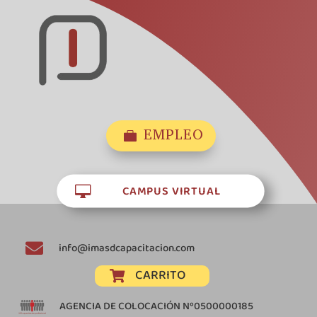
EMPLEO

CAMPUS VIRTUAL


info@imasdcapacitacion.com
CARRITO

AGENCIA DE COLOCACIÓN Nº0500000185