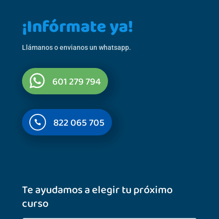
¡Infórmate ya!
Llámanos o envianos un whatsapp.
601 279 794
822 065 705

Te ayudamos a elegir tu próximo
curso