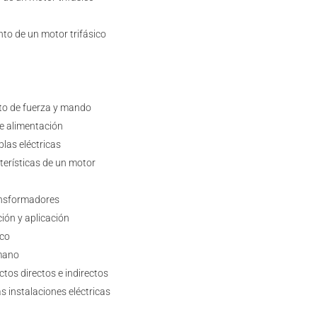
to de un motor trifásico
ito de fuerza y mando
de alimentación
las eléctricas
terísticas de un motor
ansformadores
ión y aplicación
ico
umano
tos directos e indirectos
s instalaciones eléctricas