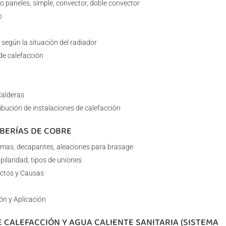
 paneles, simple, convector, doble convector
o
según la situación del radiador
 de calefacción
Calderas
ibución de instalaciones de calefacción
UBERÍAS DE COBRE
lamas, decapantes, aleaciones para brasage
ilaridad, tipos de uniones
ectos y Causas
ón y Aplicación
E CALEFACCIÓN Y AGUA CALIENTE SANITARIA (SISTEMA