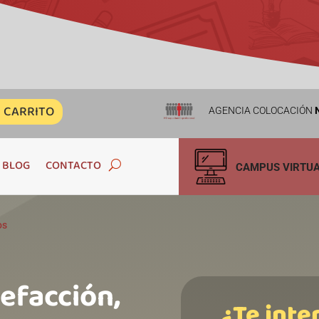
CARRITO
AGENCIA COLOCACIÓN
N
BLOG
CONTACTO
CAMPUS VIRTU
os
lefacción,
¿Te inte