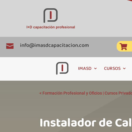
info@imasdcapacitacion.com


IMASD
CURSOS
<
Formación Profesional y Oficios
|
Cursos Privad
Instalador de Ca