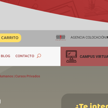
CARRITO
AGENCIA COLOCACIÓN
N
BLOG
CONTACTO
CAMPUS VIRTU
 Humanos
|
Cursos Privados
n
¿Te inte