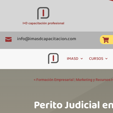
info@imasdcapacitacion.com


IMASD
CURSOS
<
Formación Empresarial
|
Marketing y Recursos
Perito Judicial e