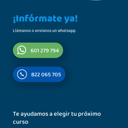
¡Infórmate ya!
Llámanos o envianos un whatsapp.
601 279 794
822 065 705

Te ayudamos a elegir tu próximo
curso