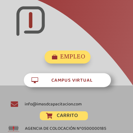
EMPLEO

CAMPUS VIRTUAL


info@imasdcapacitacion.com
CARRITO

AGENCIA DE COLOCACIÓN Nº0500000185