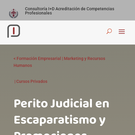
Consultoría I+D Acreditación de Competencias
Profesionales
<
Formación Empresarial
|
Marketing y Recursos
Humanos
|
Cursos Privados
Perito Judicial en
Escaparatismo y