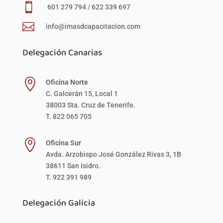

601 279 794 / 622 339 697

info@imasdcapacitacion.com
Delegación Canarias

Oficina Norte
C. Galcerán 15, Local 1
38003 Sta. Cruz de Tenerife.
T. 822 065 705

Oficina Sur
Avda. Arzobispo José González Rivas 3, 1B
38611 San Isidro.
T. 922 391 989
Delegación Galicia