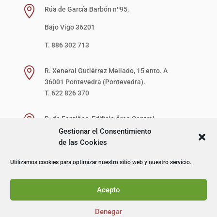

Rúa de García Barbón nº95,
Bajo Vigo 36201
T. 886 302 713

R. Xeneral Gutiérrez Mellado, 15 ento. A
36001 Pontevedra (Pontevedra).
T. 622 826 370

R. de Fontiñas, Edificio Área Central,
1ª Planta, Local 27-D (zona verde)
Gestionar el Consentimiento
15707 Santiago de Compostela (A Coruña).
de las Cookies
T. 622 867 621
Utilizamos cookies para optimizar nuestro sitio web y nuestro servicio.
© I+D Capacitación Profesional
Acepto
Denegar