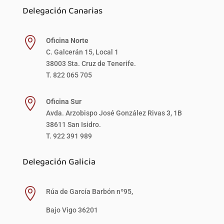
Delegación Canarias

Oficina Norte
C. Galcerán 15, Local 1
38003 Sta. Cruz de Tenerife.
T. 822 065 705

Oficina Sur
Avda. Arzobispo José González Rivas 3, 1B
38611 San Isidro.
T. 922 391 989
Delegación Galicia

Rúa de García Barbón nº95,
Bajo Vigo 36201