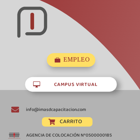
EMPLEO

CAMPUS VIRTUAL


info@imasdcapacitacion.com
CARRITO

AGENCIA DE COLOCACIÓN Nº0500000185