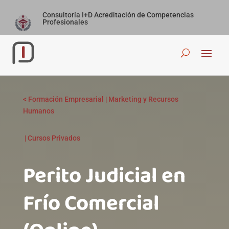
Consultoría I+D Acreditación de Competencias
Profesionales
<
Formación Empresarial
|
Marketing y Recursos
Humanos
|
Cursos Privados
Perito Judicial en
Frío Comercial