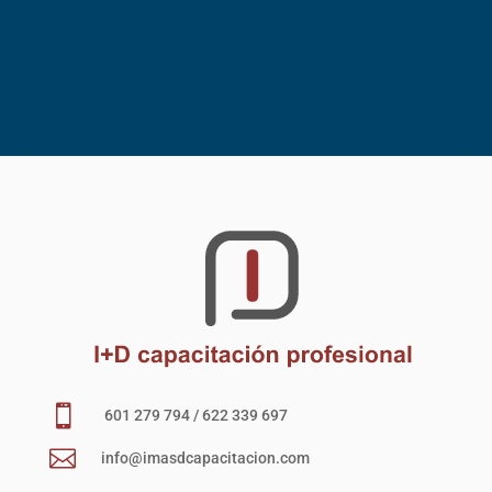

601 279 794 / 622 339 697

info@imasdcapacitacion.com