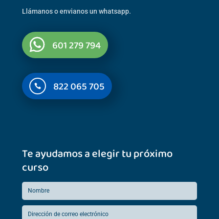
Llámanos o envianos un whatsapp.
601 279 794
822 065 705

Te ayudamos a elegir tu próximo
curso