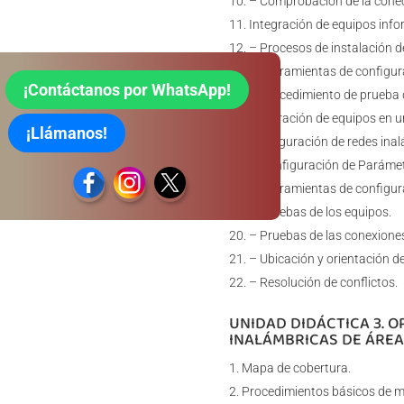
– Comprobación de la conec
Integración de equipos inf
– Procesos de instalación d
– Herramientas de configura
¡Contáctanos por WhatsApp!
– Procedimiento de prueba d
Integración de equipos en u
¡Llámanos!
Configuración de redes ina
– Configuración de Parámet
– Herramientas de configur
– Pruebas de los equipos.
– Pruebas de las conexiones
– Ubicación y orientación de
– Resolución de conflictos.
UNIDAD DIDÁCTICA 3. O
INALÁMBRICAS DE ÁREA
Mapa de cobertura.
Procedimientos básicos de me