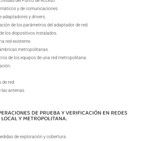
tividad del Punto de Acceso.
ormáticos y de comunicaciones.
e adaptadores y drivers.
ción de los parámetros del adaptador de red.
e los dispositivos instalados.
na red existente.
lámbricas metropolitanas.
ros de los equipos de una red metropolitana.
ación.
 de red.
 las antenas.
PERACIONES DE PRUEBA Y VERIFICACIÓN EN REDES
 LOCAL Y METROPOLITANA.
didas de exploración y cobertura.