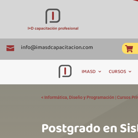
info@imasdcapacitacion.com


IMASD
CURSOS
<
Informática, Diseño y Programación
|
Cursos Pr
Postgrado en Si