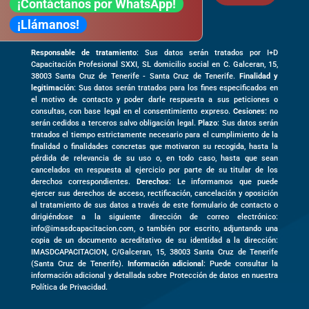
¡Contáctanos por WhatsApp!
¡Llámanos!
Responsable de tratamiento
: Sus datos serán tratados por I+D
Capacitación Profesional SXXI, SL domicilio social en
C. Galceran, 15,
38003
Santa Cruz de Tenerife -
Santa Cruz de Tenerife
.
Finalidad y
legitimación
: Sus datos serán tratados para los fines especificados en
el motivo de contacto y poder darle respuesta a sus peticiones o
consultas, con base legal en el consentimiento expreso.
Cesiones
: no
serán cedidos a terceros salvo obligación legal.
Plazo
: Sus datos serán
tratados el tiempo estrictamente necesario para el cumplimiento de la
finalidad o finalidades concretas que motivaron su recogida, hasta la
pérdida de relevancia de su uso o, en todo caso, hasta que sean
cancelados en respuesta al ejercicio por parte de su titular de los
derechos correspondientes.
Derechos
: Le informamos que puede
ejercer sus derechos de acceso, rectificación, cancelación y oposición
al tratamiento de sus datos a través de este formulario de contacto o
dirigiéndose a la siguiente dirección de correo electrónico:
info@imasdcapacitacion.com, o también por escrito, adjuntando una
copia de un documento acreditativo de su identidad a la dirección:
IMASDCAPACITACION,
C/Galceran, 15
,
38003
Santa Cruz de Tenerife
(
Santa Cruz de Tenerife)
.
Información adicional
: Puede consultar la
información adicional y detallada sobre Protección de datos en nuestra
Política de Privacidad.