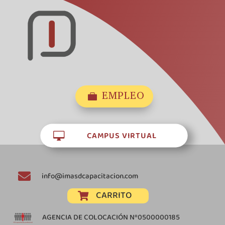
EMPLEO

CAMPUS VIRTUAL


info@imasdcapacitacion.com
CARRITO

AGENCIA DE COLOCACIÓN Nº0500000185