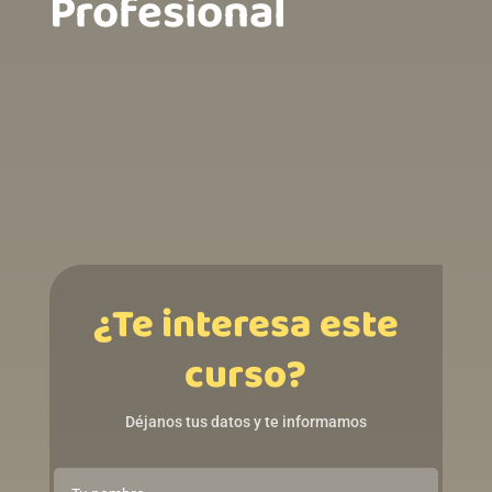
Profesional ‎ ‎ ‎ ‎ ‎ ‎ ‎ ‎ ‎ ‎ ‎ ‎ ‎ ‎ ‎ ‎ ‎
‎ ‎ ‎ ‎ ‎ ‎ ‎ ‎ ‎ ‎ ‎ ‎ ‎ ‎ ‎ ‎ ‎ ‎ ‎ ‎ ‎ ‎ ‎ ‎ ‎ ‎ ‎ ‎ ‎ ‎ ‎ ‎ ‎ ‎ ‎ ‎ ‎ ‎ ‎ ‎ ‎ ‎ ‎ ‎ ‎
‎ ‎ ‎ ‎ ‎ ‎ ‎ ‎ ‎ ‎ ‎ ‎ ‎ ‎ ‎ ‎ ‎ ‎ ‎ ‎ ‎ ‎ ‎ ‎ ‎ ‎ ‎ ‎ ‎ ‎ ‎ ‎ ‎ ‎ ‎ ‎ ‎ ‎ ‎ ‎ ‎ ‎ ‎ ‎ ‎
‎ ‎ ‎ ‎ ‎ ‎ ‎
¿Te interesa este
curso?
Déjanos tus datos y te informamos