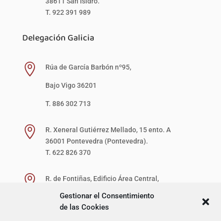
38611 San Isidro.
T. 922 391 989
Delegación Galicia

Rúa de García Barbón nº95,
Bajo Vigo 36201
T. 886 302 713

R. Xeneral Gutiérrez Mellado, 15 ento. A
36001 Pontevedra (Pontevedra).
T. 622 826 370

R. de Fontiñas, Edificio Área Central,
1ª Planta, Local 27-D (zona verde)
Gestionar el Consentimiento
15707 Santiago de Compostela (A Coruña).
de las Cookies
T. 622 867 621