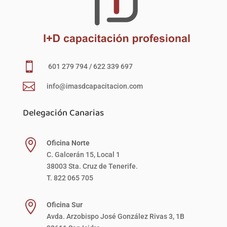

601 279 794 / 622 339 697

info@imasdcapacitacion.com
Delegación Canarias

Oficina Norte
C. Galcerán 15, Local 1
38003 Sta. Cruz de Tenerife.
T. 822 065 705

Oficina Sur
Avda. Arzobispo José González Rivas 3, 1B