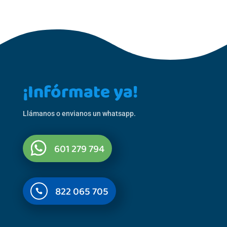
¡Infórmate ya!
Llámanos o envianos un whatsapp.
601 279 794
822 065 705
