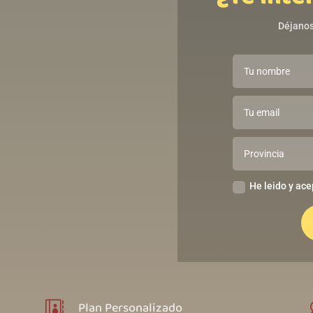
Déjanos
He leido y ace
Plan Personalizado
