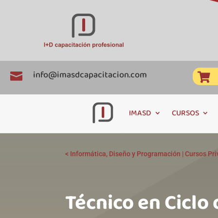
info@imasdcapacitacion.com


IMASD
CURSOS
<
Informática, Diseño y Programación
|
Cursos Pr
Técnico en Ciclo 