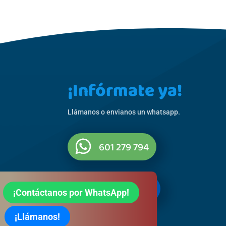
¡Infórmate ya!
Llámanos o envianos un whatsapp.
601 279 794
822 065 705

¡Contáctanos por WhatsApp!
¡Llámanos!