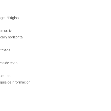
agen/Página.
 o cursiva.
cal y horizontal.
 textos.
eas de texto.
fuentes.
quía de información.