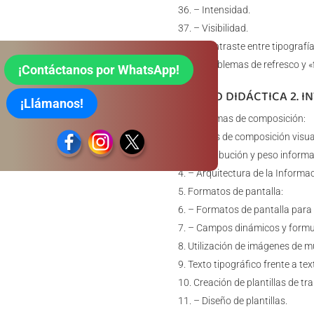
– Intensidad.
– Visibilidad.
– Contraste entre tipografía
– Problemas de refresco y «f
¡Contáctanos por WhatsApp!
UNIDAD DIDÁCTICA 2. I
¡Llámanos!
Esquemas de composición:
– Tipos de composición visua
– Distribución y peso informa
– Arquitectura de la Informac
Formatos de pantalla:
– Formatos de pantalla para 
– Campos dinámicos y formul
Utilización de imágenes de m
Texto tipográfico frente a te
Creación de plantillas de tra
– Diseño de plantillas.