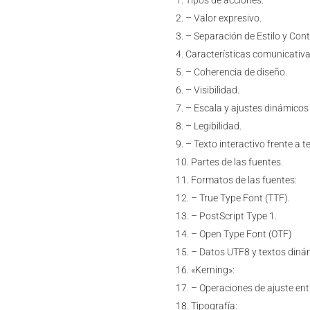
Tipos de acciones:
– Valor expresivo.
– Separación de Estilo y Con
Características comunicativa
– Coherencia de diseño.
– Visibilidad.
– Escala y ajustes dinámicos 
– Legibilidad.
– Texto interactivo frente a 
Partes de las fuentes.
Formatos de las fuentes:
– True Type Font (TTF).
– PostScript Type 1.
– Open Type Font (OTF)
– Datos UTF8 y textos diná
«Kerning»:
– Operaciones de ajuste ent
Tipografía: