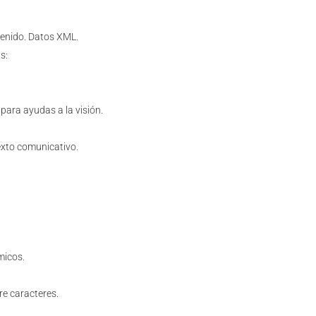
tenido. Datos XML.
s:
para ayudas a la visión.
texto comunicativo.
micos.
re caracteres.