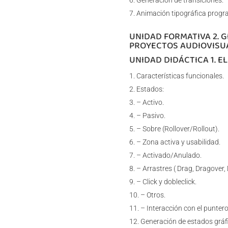
Generación de transiciones.
Animación tipográfica progr
UNIDAD FORMATIVA 2. 
PROYECTOS AUDIOVISU
UNIDAD DIDÁCTICA 1. E
Características funcionales.
Estados:
– Activo.
– Pasivo.
– Sobre (Rollover/Rollout).
– Zona activa y usabilidad.
– Activado/Anulado.
– Arrastres ( Drag, Dragover,
– Click y dobleclick.
– Otros.
– Interacción con el puntero
Generación de estados gráfi