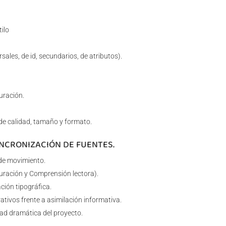
:
ilo
rsales, de id, secundarios, de atributos).
uración.
:
de calidad, tamaño y formato.
INCRONIZACIÓN DE FUENTES.
de movimiento.
uración y Comprensión lectora).
ción tipográfica.
ativos frente a asimilación informativa.
dad dramática del proyecto.