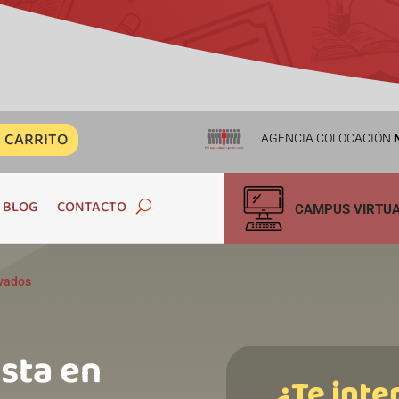
CARRITO
AGENCIA COLOCACIÓN
N
BLOG
CONTACTO
CAMPUS VIRTU
ivados
ista en
¿Te inte