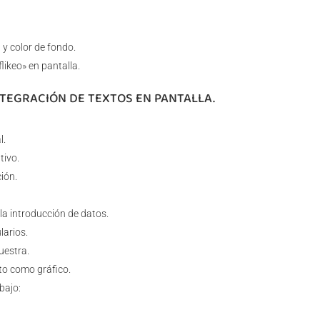
 y color de fondo.
likeo» en pantalla.
NTEGRACIÓN DE TEXTOS EN PANTALLA.
l.
tivo.
ión.
la introducción de datos.
arios.
uestra.
xto como gráfico.
bajo: