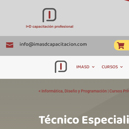
info@imasdcapacitacion.com


IMASD
CURSOS
<
Informática, Diseño y Programación
|
Cursos Pr
Técnico Especial