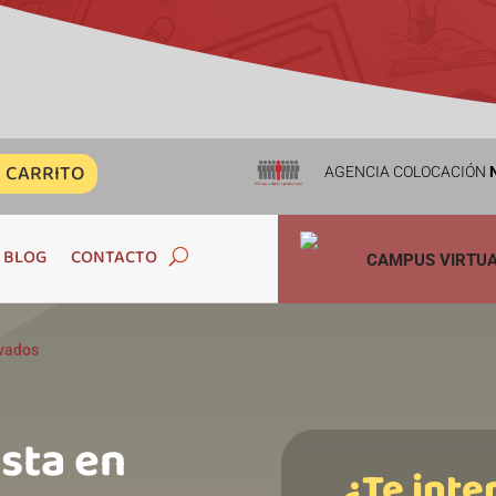
CARRITO
AGENCIA COLOCACIÓN
N
BLOG
CONTACTO
CAMPUS VIRTU
ivados
ista en
¿Te inte