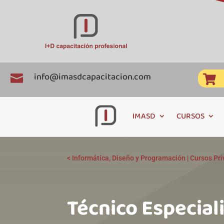
info@imasdcapacitacion.com


IMASD
CURSOS
<
Informática, Diseño y Programación
|
Cursos Pr
Técnico Especial