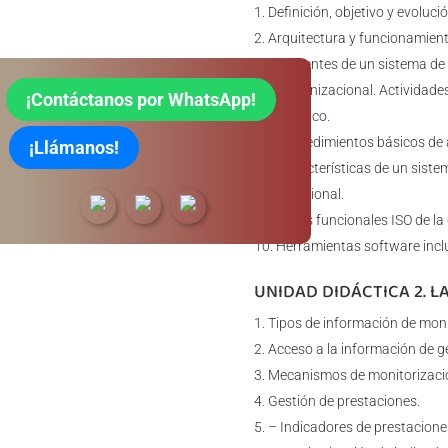
Definición, objetivo y evolució
Arquitectura y funcionamient
mponentes de un sistema de g
– Organizacional. Actividade
¡Contáctanos por WhatsApp!
– Técnico.
* Procedimientos básicos de 
¡Llámanos!
* Características de un siste
– Funcional.
* Áreas funcionales ISO de la 
Herramientas software inclu
UNIDAD DIDÁCTICA 2. L
Tipos de información de moni
Acceso a la información de g
Mecanismos de monitorizació
Gestión de prestaciones.
– Indicadores de prestacione