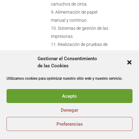
cartuchos de cinta.
Alimentación de papel
manual y continuo.
Sistemas de gestión de las
impresoras.
Realización de pruebas de
impresión.
Gestionar el Consentimiento
Configuración de la
de las Cookies
impresora.
Búsqueda de errores y
Utilizamos cookies para optimizar nuestro sitio web y nuestro servicio.
diagnósticos.
Acepto
UNIDAD DIDÁCTICA 7.
IMPRESORAS LÁSER.
Denegar
Seguridad en el manejo de
impresoras láser.
Preferencias


– Advertencias y
precauciones. Simbología.