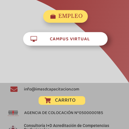
EMPLEO

CAMPUS VIRTUAL


info@imasdcapacitacion.com
CARRITO

AGENCIA DE COLOCACIÓN Nº0500000185
Consultoría I+D Acreditación de Competencias