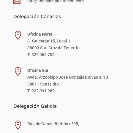

info@imasdcapacitacion.com
Delegación Canarias

Oficina Norte
C. Galcerán 15, Local 1
38003 Sta. Cruz de Tenerife.
T. 822 065 705

Oficina Sur
Avda. Arzobispo José González Rivas 3, 1B
38611 San Isidro.
T. 922 391 989
Delegación Galicia

Rúa de García Barbón nº95,