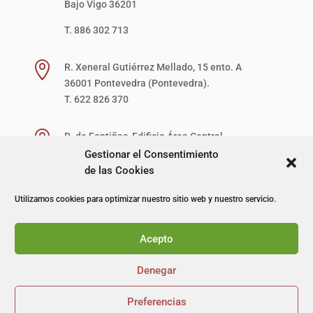
Bajo Vigo 36201
T. 886 302 713

R. Xeneral Gutiérrez Mellado, 15 ento. A
36001 Pontevedra (Pontevedra).
T. 622 826 370

R. de Fontiñas, Edificio Área Central,
1ª Planta, Local 27-D (zona verde)
Gestionar el Consentimiento
15707 Santiago de Compostela (A Coruña).
de las Cookies
T. 622 867 621
Utilizamos cookies para optimizar nuestro sitio web y nuestro servicio.
© I+D Capacitación Profesional
Acepto
Denegar
Preferencias

