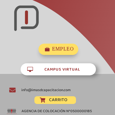
EMPLEO

CAMPUS VIRTUAL


info@imasdcapacitacion.com
CARRITO

AGENCIA DE COLOCACIÓN Nº0500000185