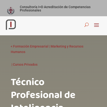
Consultoría I+D Acreditación de Competencias
Profesionales
<
Formación Empresarial
|
Marketing y Recursos
Humanos
|
Cursos Privados
Técnico
Profesional de