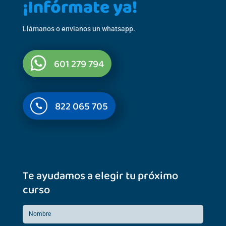
¡Infórmate ya!
Llámanos o envianos un whatsapp.
601 279 794
822 065 705

Te ayudamos a elegir tu próximo
curso