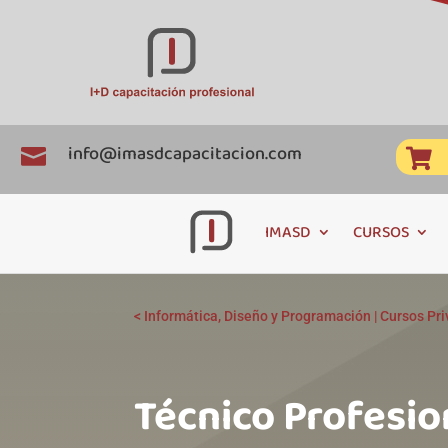
info@imasdcapacitacion.com


IMASD
CURSOS
<
Informática, Diseño y Programación
|
Cursos Pr
Técnico Profesio