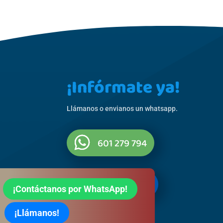
¡Infórmate ya!
Llámanos o envianos un whatsapp.
601 279 794
822 065 705

¡Contáctanos por WhatsApp!
¡Llámanos!