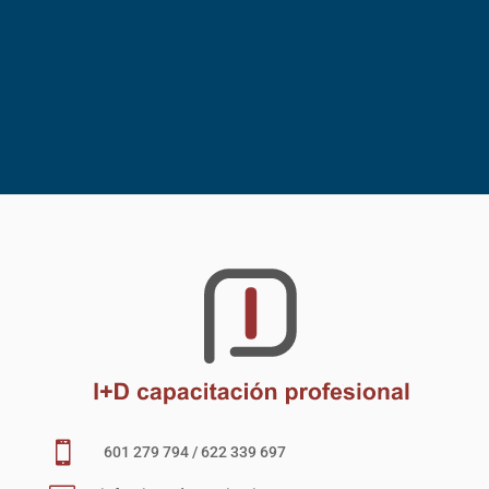

601 279 794 / 622 339 697