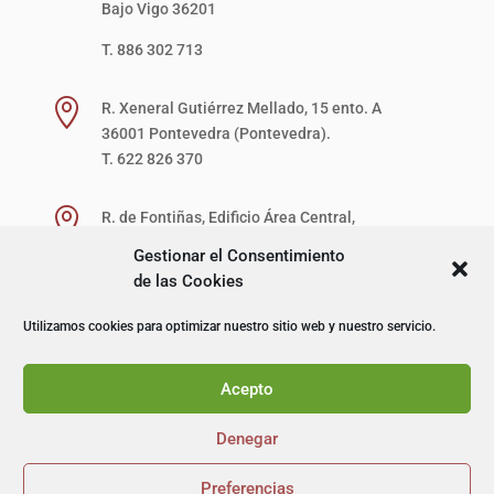
Bajo Vigo 36201
T. 886 302 713

R. Xeneral Gutiérrez Mellado, 15 ento. A
36001 Pontevedra (Pontevedra).
T. 622 826 370

R. de Fontiñas, Edificio Área Central,
1ª Planta, Local 27-D (zona verde)
Gestionar el Consentimiento
15707 Santiago de Compostela (A Coruña).
de las Cookies
T. 622 867 621
Utilizamos cookies para optimizar nuestro sitio web y nuestro servicio.
© I+D Capacitación Profesional
Acepto
Denegar
Preferencias