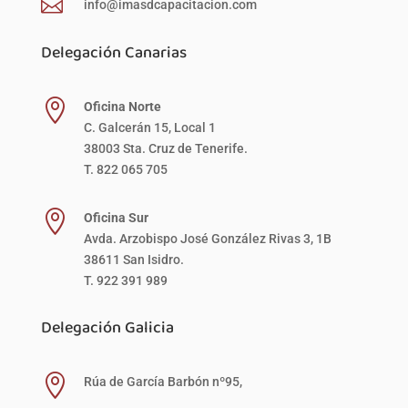

info@imasdcapacitacion.com
Delegación Canarias

Oficina Norte
C. Galcerán 15, Local 1
38003 Sta. Cruz de Tenerife.
T. 822 065 705

Oficina Sur
Avda. Arzobispo José González Rivas 3, 1B
38611 San Isidro.
T. 922 391 989
Delegación Galicia

Rúa de García Barbón nº95,