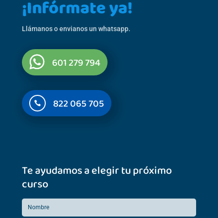
¡Infórmate ya!
Llámanos o envianos un whatsapp.
601 279 794
822 065 705

Te ayudamos a elegir tu próximo
curso