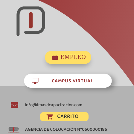
EMPLEO

CAMPUS VIRTUAL


info@imasdcapacitacion.com
CARRITO

AGENCIA DE COLOCACIÓN Nº0500000185