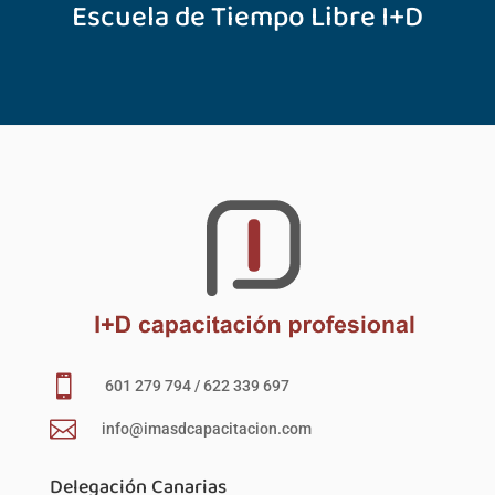
Escuela de Tiempo Libre I+D

601 279 794 / 622 339 697

info@imasdcapacitacion.com
Delegación Canarias