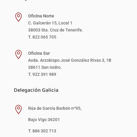

Oficina Norte
C. Galcerán 15, Local 1
38003 Sta. Cruz de Tenerife.
T. 822 065 705

Oficina Sur
Avda. Arzobispo José González Rivas 3, 1B
38611 San Isidro.
T. 922 391 989
Delegación Galicia

Rúa de García Barbón nº95,
Bajo Vigo 36201
T. 886 302 713