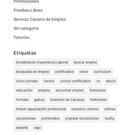
Promociones
Pruebas Libres
Servicio Canario de Empleo
Sin categoria
Tutorías
Etiquetas
Acreditación Experiencia Laboral
buscar empleo
búsqueda de empleo
certificados
crece
curriculum
curso privado
cursos
cursos certificados
cv
educa
educación
empleo
encontrar empleo
formacion
formate
galicia
Gobierno de Canarias
Halloween
imasd capacitación profesional
nuestros centros
ofertas
oposiciones
pontevedra
preparar oposiciones
sueña
tenerife
vigo