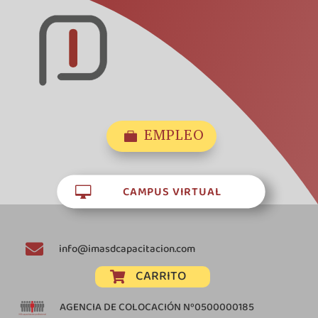
EMPLEO

CAMPUS VIRTUAL


info@imasdcapacitacion.com
CARRITO

AGENCIA DE COLOCACIÓN Nº0500000185