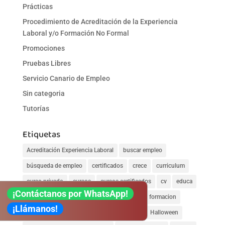
Prácticas
Procedimiento de Acreditación de la Experiencia
Laboral y/o Formación No Formal
Promociones
Pruebas Libres
Servicio Canario de Empleo
Sin categoria
Tutorías
Etiquetas
Acreditación Experiencia Laboral
buscar empleo
búsqueda de empleo
certificados
crece
curriculum
curso privado
cursos
cursos certificados
cv
educa
¡Contáctanos por WhatsApp!
educación
empleo
encontrar empleo
formacion
¡Llámanos!
formate
galicia
Gobierno de Canarias
Halloween