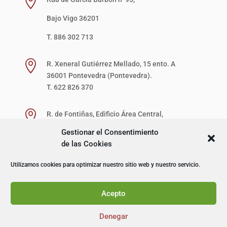

Bajo Vigo 36201
T. 886 302 713

R. Xeneral Gutiérrez Mellado, 15 ento. A
36001 Pontevedra (Pontevedra).
T. 622 826 370

R. de Fontiñas, Edificio Área Central,
1ª Planta, Local 27-D (zona verde)
Gestionar el Consentimiento
15707 Santiago de Compostela (A Coruña).
de las Cookies
T. 622 867 621
Utilizamos cookies para optimizar nuestro sitio web y nuestro servicio.
© I+D Capacitación Profesional
Acepto
Denegar