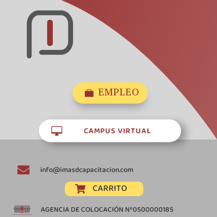
EMPLEO

CAMPUS VIRTUAL


info@imasdcapacitacion.com
CARRITO

AGENCIA DE COLOCACIÓN Nº0500000185