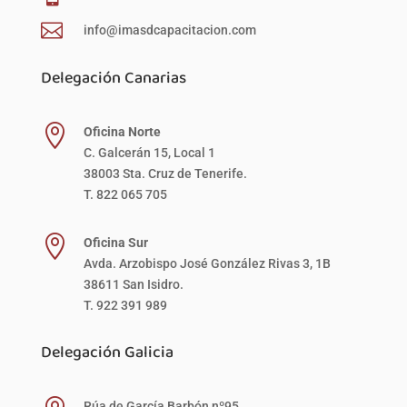

info@imasdcapacitacion.com
Delegación Canarias

Oficina Norte
C. Galcerán 15, Local 1
38003 Sta. Cruz de Tenerife.
T. 822 065 705

Oficina Sur
Avda. Arzobispo José González Rivas 3, 1B
38611 San Isidro.
T. 922 391 989
Delegación Galicia
Rúa de García Barbón nº95,