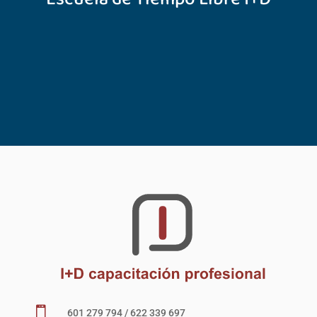

601 279 794 / 622 339 697