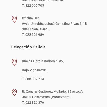
T. 822 065 705

Oficina Sur
Avda. Arzobispo José González Rivas 3, 1B
38611 San Isidro.
T. 922 391 989
Delegación Galicia

Rúa de García Barbón nº95,
Bajo Vigo 36201
T. 886 302 713

R. Xeneral Gutiérrez Mellado, 15 ento. A
36001 Pontevedra (Pontevedra).
T. 622 826 370