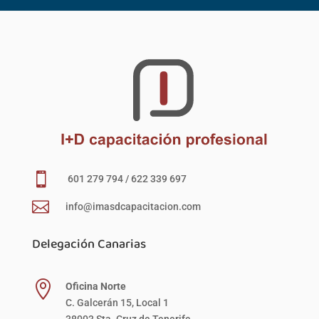

601 279 794 / 622 339 697

info@imasdcapacitacion.com
Delegación Canarias

Oficina Norte
C. Galcerán 15, Local 1
38003 Sta. Cruz de Tenerife.