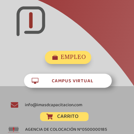
EMPLEO

CAMPUS VIRTUAL


info@imasdcapacitacion.com
CARRITO

AGENCIA DE COLOCACIÓN Nº0500000185