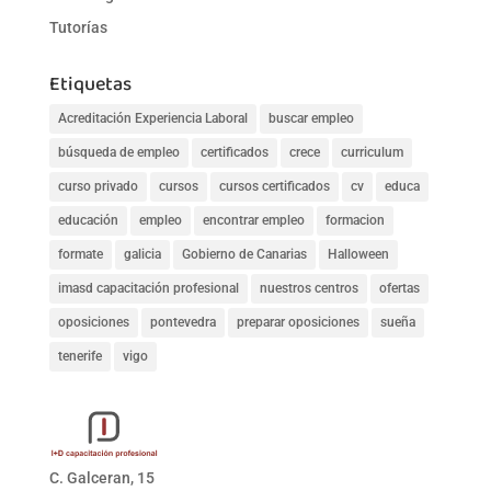
Tutorías
Etiquetas
Acreditación Experiencia Laboral
buscar empleo
búsqueda de empleo
certificados
crece
curriculum
curso privado
cursos
cursos certificados
cv
educa
educación
empleo
encontrar empleo
formacion
formate
galicia
Gobierno de Canarias
Halloween
imasd capacitación profesional
nuestros centros
ofertas
oposiciones
pontevedra
preparar oposiciones
sueña
tenerife
vigo
C. Galceran, 15